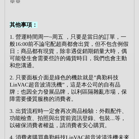
※
※
其他事項：
1.
營運時間周一
~
周五
，只要是當日的訂單，一
般
16:00
前不論宅配超商都會出貨，但不包含例假
日；商品都有現貨，除非遇促銷期銷量大時，偶
可能發生會需要些許的備貨時日，我們也會主動
和您溝通。
2.
只要面板介面是綠色的機款就是
”
典勤科技
LinVAC
超音波清洗機
”
，這是本公司的自有品
牌；也因全力發展品牌，以利區隔雜亂市場，保
障需要優質服務的消費者。
3.
出貨流程時一定會再次商品檢驗：外觀配件、
功能檢查、拍照與出貨前資訊登錄、包裝
...
等，
以確保消費者權益，請消費者安心購買。
4.
消費者購買典勤科技
LinVAC
超音波清洗機未來