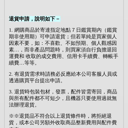
退貨申請，說明如下－
1.
網購商品於寄達指定地點７日鑑賞期內（鑑賞
期非使用期）可申請退貨；但若單純是買家個人
因素不要，如：不喜歡、不如預期、個人觀感因
素
…
，而非產品問題時，則買家須自行負擔退回
運費和
收取的成交費用、信用卡手續費、轉帳手
續費
…
等等。
2.
有退貨需求時請務必反應給本公司客服人員或
透過購買平台提出申請。
3.
退貨時包裝包材，發票，配件皆需寄回，商品
與所有配件都不可短少，且機器只要使用過就無
法辦理退貨。
※※
退貨品不符合以上退貨條件時，將拒絕退
貨，或本公司另額外收取商品整新費用與配件費