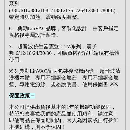
系列
(38L/61L/88L/108L/135L/175L/264L/360L/800L)
，
帶定時與加熱、震動強度調整。
6.
典勤
LinVAC
品牌，客製化設計：由客戶指定
規格後專屬設計製造。
7.
超音波發生器震盤：
TZ
系列，震子
數
6/12/18/24/30/36
，可購買搭配客戶端現有槽體
使用。
※※
典勤
LinVAC
品牌包裝後整機內含：超音波清
洗機本體、專用不鏽鋼金屬蓋、專用不鏽鋼金屬
籃、專用電源線、規格說明書、使用保固書
※
※
保固政策－
本公司提供出貨後基本的
1
年的機體功能保固，
希望您會喜歡我們的產品並使用順利。請注意：
即使商品在保固期間內，因人為因素或自行拆卸
本機結構，則不予保固！