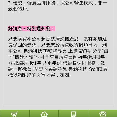
7.
優勢：發展品牌服務，採公司營運模式，非一
般個體戶。
好消息～特別通知您：
只要購買本公司超音波清洗機產品，就有參加延
長保固的機會，只要您於購買收貨後
10
日內，到
本公司
典勤科技
FB
粉絲專頁
上按
"
讚
"
與
"
分享
"
留
下
"
機身序號
"
即可享有自購買日起兩年
(
原本
1
年
+
活動認可後
1
年
,
共兩年
)
新機延長保固服務，敬
請把握機會
~
活動內容請詳見
典勤科技
介紹或購
機後箱附贈的文宣內容，謝謝。