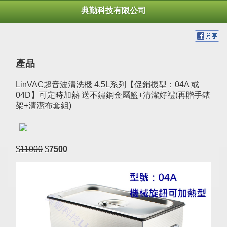
典勤科技有限公司
產品
LinVAC超音波清洗機 4.5L系列【促銷機型：04A 或
04D】可定時加熱 送不鏽鋼金屬籃+清潔好禮(再贈手錶
架+清潔布套組)
$
11000
$
7500