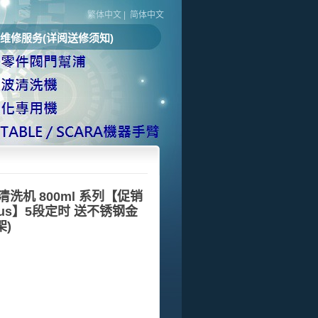
繁体中文
|
简体中文
维修服务(详阅送修须知)
清洗机 800ml 系列【促销
plus】5段定时 送不锈钢金
架)