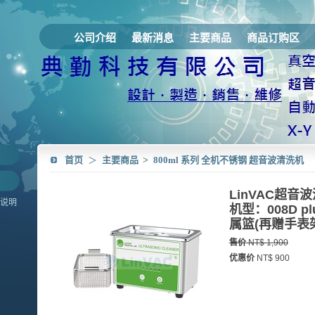
公司介绍
最新消息
主要商品
商品订购区
首页
＞
主要商品
>
800ml 系列 全机不锈钢 超音波清洗机
LinVAC超音波
商品说明
机型：008D 
属篮(再赠手表
售价
NT$ 1,900
优惠价
NT$ 900