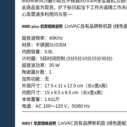
800ml系列为最小款式不锈钢SUS304全金属机,负
此商品皆为现货，於下标日起当下工作天或隔工作天(
心急需请多利用问与答~~
LinVAC自有品牌
008D plus 机型规格说明
超音波频率：40KHz
材质：不锈钢SUS304
内胆容量：0.8L
计时器：5段时间控制 (
3分
5分10
分1
5分30
分)
超音波功率：35 W
陶瓷震片数：1
加热功能：无
外观尺寸：17.5 x 11 x 12.5 cm（长x宽x高）
内胆尺寸：15 x 8.5 x 6.5 cm（长x宽x高）
本体重量：1.6公斤
电源：AC 100～120 V，50/60 Hz
~~~~~~~~~~~~~~~~~~~~~~~~~~~~~~~~~~~~~~~~~
LinVAC自有品牌新机款 (绿色面板
008ST 机型规格说明